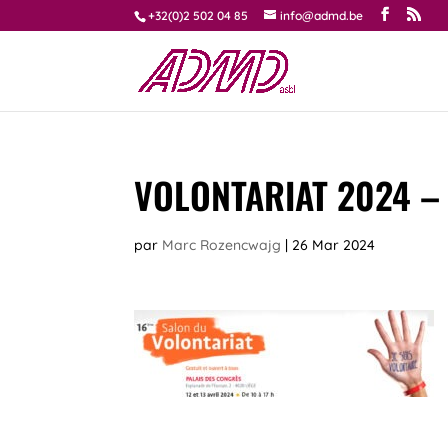
+32(0)2 502 04 85
info@admd.be
VOLONTARIAT 2024 –
par
Marc Rozencwajg
|
26 Mar 2024