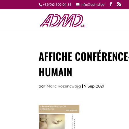
+32(0)2 502 04 85
info@admd.be
AFFICHE CONFÉRENC
HUMAIN
par
Marc Rozencwajg
|
9 Sep 2021