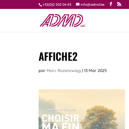
+32(0)2 502 04 85
info@admd.be
AFFICHE2
par
Marc Rozencwajg
|
13 Mar 2025