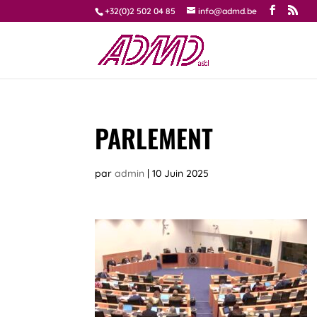
+32(0)2 502 04 85
info@admd.be
PARLEMENT
par
admin
|
10 Juin 2025