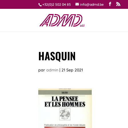
+32(0)2 502 04 85
info@admd.be
HASQUIN
par
admin
|
21 Sep 2021