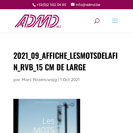
+32(0)2 502 04 85
info@admd.be
2021_09_AFFICHE_LESMOTSDELAFI
N_RVB_15 CM DE LARGE
par
Marc Rozencwajg
|
1 Oct 2021