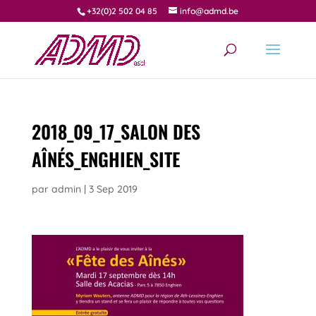
+32(0)2 502 04 85
info@admd.be
2018_09_17_SALON DES
AÎNÉS_ENGHIEN_SITE
par
admin
|
3 Sep 2019