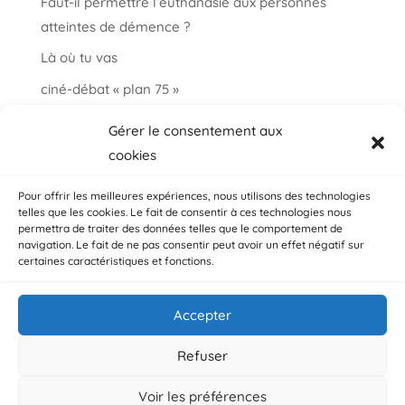
Faut-il permettre l’euthanasie aux personnes
atteintes de démence ?
Là où tu vas
ciné-débat « plan 75 »
Informations et paroles autour de la fin de vie
Gérer le consentement aux
choisir ma fin vie
cookies
Salon « bien vieillir à Auderghem »
Pour offrir les meilleures expériences, nous utilisons des technologies
telles que les cookies. Le fait de consentir à ces technologies nous
permettra de traiter des données telles que le comportement de
navigation. Le fait de ne pas consentir peut avoir un effet négatif sur
certaines caractéristiques et fonctions.
Accepter
© ADMD, Avenue Plasky 144 bte 3 / 1030 Bruxelles /
Belgique
Refuser
Voir les préférences