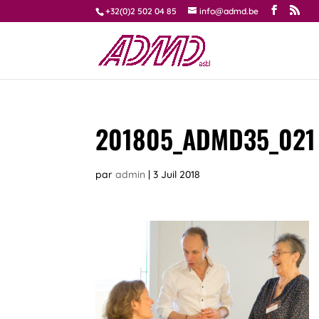
+32(0)2 502 04 85
info@admd.be
201805_ADMD35_021
par
admin
|
3 Juil 2018