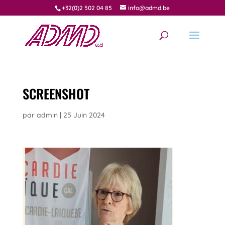
+32(0)2 502 04 85
info@admd.be
SCREENSHOT
par
admin
|
25 Juin 2024