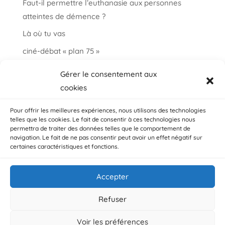
Faut-il permettre l’euthanasie aux personnes
atteintes de démence ?
Là où tu vas
ciné-débat « plan 75 »
Informations et paroles autour de la fin de vie
Gérer le consentement aux
choisir ma fin vie
cookies
Salon « bien vieillir à Auderghem »
Pour offrir les meilleures expériences, nous utilisons des technologies
telles que les cookies. Le fait de consentir à ces technologies nous
permettra de traiter des données telles que le comportement de
navigation. Le fait de ne pas consentir peut avoir un effet négatif sur
certaines caractéristiques et fonctions.
Accepter
© ADMD, Avenue Plasky 144 bte 3 / 1030 Bruxelles /
Belgique
Refuser
Voir les préférences