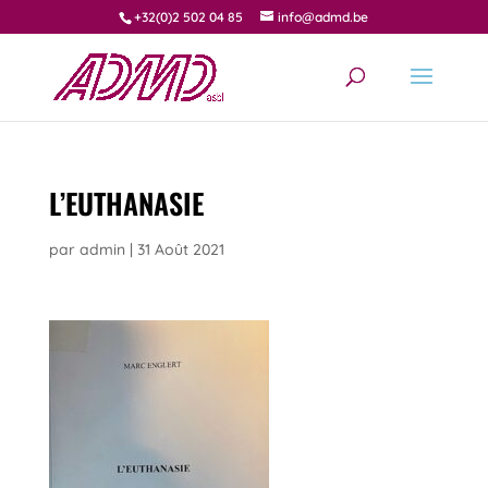
+32(0)2 502 04 85
info@admd.be
L’EUTHANASIE
par
admin
|
31 Août 2021