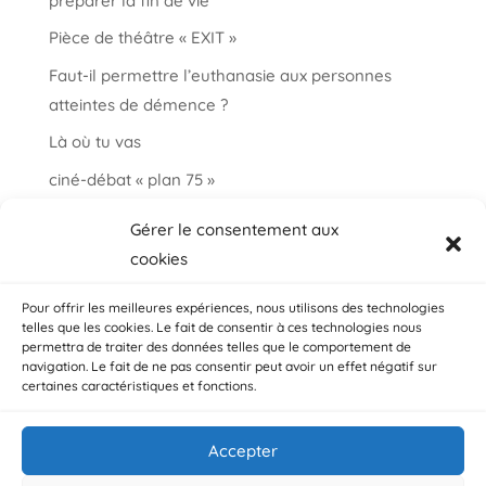
préparer la fin de vie
Pièce de théâtre « EXIT »
Faut-il permettre l’euthanasie aux personnes
atteintes de démence ?
Là où tu vas
ciné-débat « plan 75 »
Informations et paroles autour de la fin de vie
Gérer le consentement aux
choisir ma fin vie
cookies
Salon « bien vieillir à Auderghem »
Pour offrir les meilleures expériences, nous utilisons des technologies
telles que les cookies. Le fait de consentir à ces technologies nous
permettra de traiter des données telles que le comportement de
navigation. Le fait de ne pas consentir peut avoir un effet négatif sur
certaines caractéristiques et fonctions.
Accepter
© ADMD, Avenue Plasky 144 bte 3 / 1030 Bruxelles /
Belgique