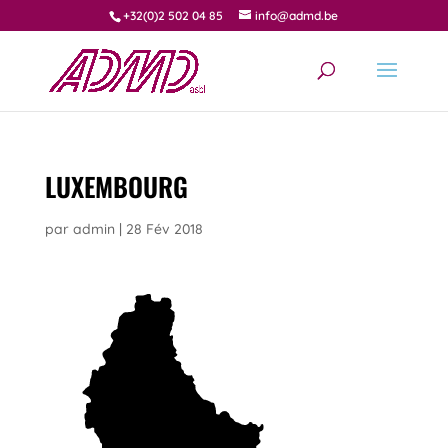
+32(0)2 502 04 85
info@admd.be
LUXEMBOURG
par
admin
|
28 Fév 2018