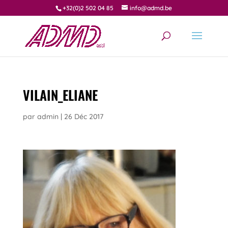
+32(0)2 502 04 85
info@admd.be
VILAIN_ELIANE
par
admin
|
26 Déc 2017