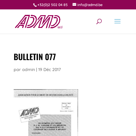
+32(0)2 502 04 85
info@admd.be
BULLETIN 077
par
admin
|
19 Déc 2017