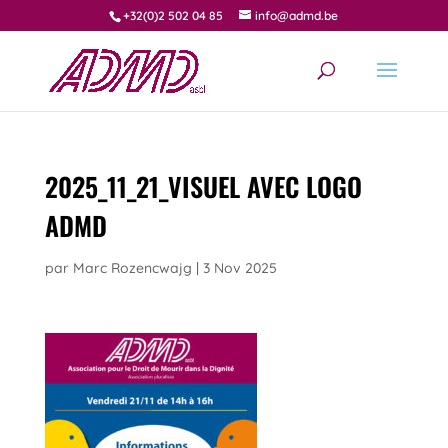
+32(0)2 502 04 85
info@admd.be
2025_11_21_VISUEL AVEC LOGO
ADMD
par
Marc Rozencwajg
|
3 Nov 2025