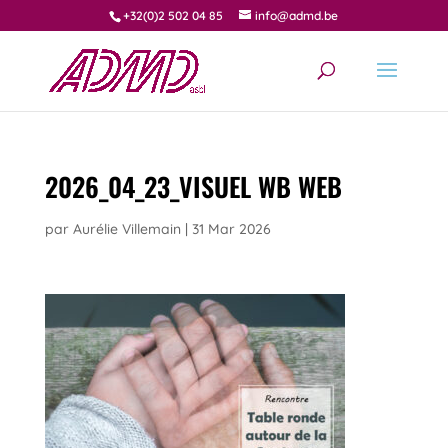
+32(0)2 502 04 85
info@admd.be
2026_04_23_VISUEL WB WEB
par
Aurélie Villemain
|
31 Mar 2026