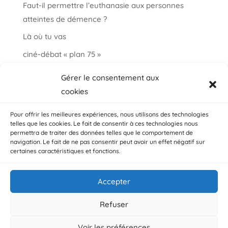
Faut-il permettre l’euthanasie aux personnes
atteintes de démence ?
Là où tu vas
ciné-débat « plan 75 »
Informations et paroles autour de la fin de vie
Gérer le consentement aux
choisir ma fin vie
cookies
Salon « bien vieillir à Auderghem »
Pour offrir les meilleures expériences, nous utilisons des technologies
telles que les cookies. Le fait de consentir à ces technologies nous
permettra de traiter des données telles que le comportement de
navigation. Le fait de ne pas consentir peut avoir un effet négatif sur
certaines caractéristiques et fonctions.
Accepter
© ADMD, Avenue Plasky 144 bte 3 / 1030 Bruxelles /
Belgique
Refuser
Voir les préférences