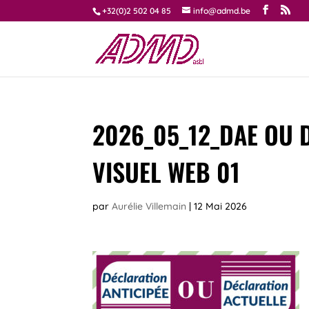
+32(0)2 502 04 85
info@admd.be
2026_05_12_DAE OU 
VISUEL WEB 01
par
Aurélie Villemain
|
12 Mai 2026