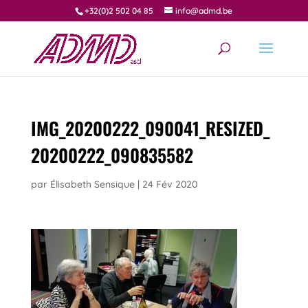
+32(0)2 502 04 85
info@admd.be
IMG_20200222_090041_RESIZED_
20200222_090835582
par
Élisabeth Sensique
|
24 Fév 2020