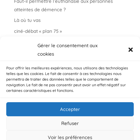
Faut-il permettre l’euthanasie aux personnes
atteintes de démence ?
Là où tu vas
ciné-débat « plan 75 »
Informations et paroles autour de la fin de vie
Gérer le consentement aux
choisir ma fin vie
cookies
Salon « bien vieillir à Auderghem »
Pour offrir les meilleures expériences, nous utilisons des technologies
telles que les cookies. Le fait de consentir à ces technologies nous
permettra de traiter des données telles que le comportement de
navigation. Le fait de ne pas consentir peut avoir un effet négatif sur
certaines caractéristiques et fonctions.
Accepter
© ADMD, Avenue Plasky 144 bte 3 / 1030 Bruxelles /
Belgique
Refuser
Voir les préférences