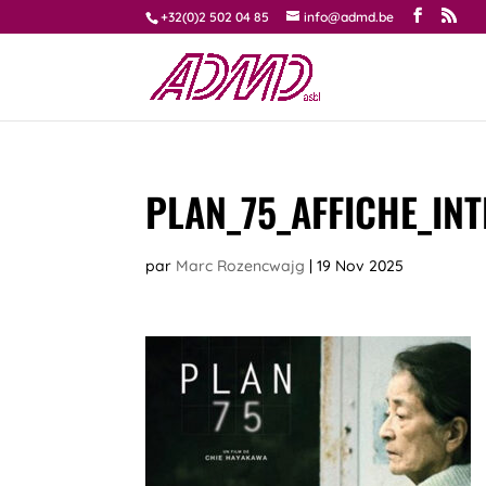
+32(0)2 502 04 85
info@admd.be
PLAN_75_AFFICHE_IN
par
Marc Rozencwajg
|
19 Nov 2025