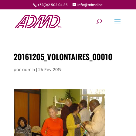
+32(0)2 502 04 85
info@admd.be
20161205_VOLONTAIRES_00010
par
admin
|
26 Fév 2019