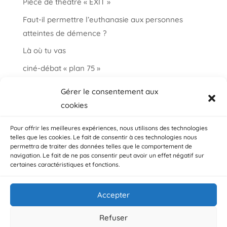
Pièce de théâtre « EXIT »
Faut-il permettre l’euthanasie aux personnes
atteintes de démence ?
Là où tu vas
ciné-débat « plan 75 »
Informations et paroles autour de la fin de vie
Gérer le consentement aux
choisir ma fin vie
cookies
Salon « bien vieillir à Auderghem »
Pour offrir les meilleures expériences, nous utilisons des technologies
telles que les cookies. Le fait de consentir à ces technologies nous
permettra de traiter des données telles que le comportement de
navigation. Le fait de ne pas consentir peut avoir un effet négatif sur
certaines caractéristiques et fonctions.
Accepter
© ADMD, Avenue Plasky 144 bte 3 / 1030 Bruxelles /
Belgique
Refuser