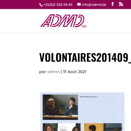
+32(0)2 502 04 85
info@admd.be
VOLONTAIRES201409
par
admin
|
31 Août 2021